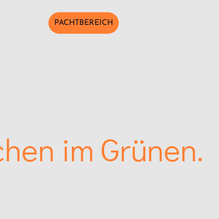
Camping
PACHTBEREICH
Eventlocation
BADFE
EREICH BILZ
chen im Grünen.