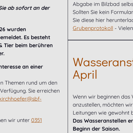
Abgabe im Bilzbad selbst
Sie ab sofort an der
Sollten Sie kein Formula
Sie diese hier herunterla
Grubenprotokoll
- Viele
26 wurden
emeldet. Es besteht
& Tier beim berühren
r.
Wasseranst
teresse an einer
April
llen Themen rund um den
Verfügung. Sie erreichen
Wenn wir beginnen das 
kirchhoefer@sbf-
anzustellen, möchten wir
Leitungen wie gewohnt bi
en wir unter
0351
Das Wasseranstellen erf
Beginn der Saison.