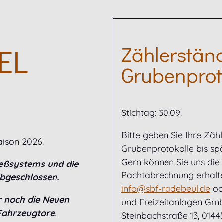
EL
Zählerstän
Grubenprot
Stichtag: 30.09.
Bitte geben Sie Ihre Zäh
aison 2026.
Grubenprotokolle bis spät
Gern können Sie uns die 
ießsystems und die
Pachtabrechnung erhalte
abgeschlossen.
info@sbf-radebeul.de
od
ur noch die Neuen
und Freizeitanlagen Gm
 Fahrzeugtore.
Steinbachstraße 13, 0144